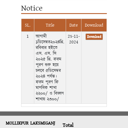
Notice
SL.
Title
Date
Download
1
আগামী
25-11-
Download
১ডিসেম্বর২০২৪খ্রি.
2024
রবিবার হইতে
এস. এস. সি
২০২৫ খ্রি. ফরম
পূরণ শুরু হয়ে
চলবে ৫ডিসেম্বর
২০২৪ পর্যন্ত।
ফরম পূরণ ফি
মানবিক শাখা
২২০০/ ও বিজ্ঞান
শাখায় ২৩০০/
MOLLIKPUR LAKSMIGANJ
Total